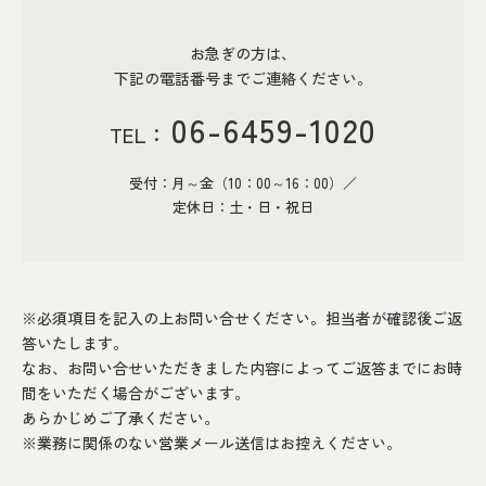
聖火輸送
お急ぎの方は、
下記の電話番号までご連絡ください。
会社概要
06-6459-1020
TEL：
触媒技術研究開発
受付：月～金（10：00～16：00）／
企業理念
定休日：土・日・祝日
お知らせ
お問い合わせ
※必須項目を記入の上お問い合せください。担当者が確認後ご返
答いたします。
なお、お問い合せいただきました内容によってご返答までにお時
間をいただく場合がございます。
Online Store
あらかじめご了承ください。
※業務に関係のない営業メール送信はお控えください。