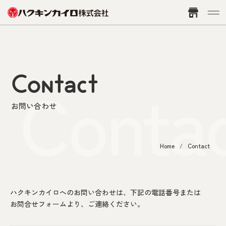
ハクキンカイロとは
Contact
Conta
商品一覧
ハクキンカイロ
カイロ小物
お問い合わせ
カイロ用交換部品
その他
Home
Contact
ハクキンカイロの使い方
よくある質問
ハクキンカイロへの​お問い合わせは、​下記の​電話番号または​
お問合せフォームより、​ご連絡ください。
ハクキンカイロ資料館
ハクキンレジェンド